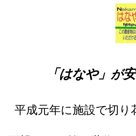
「はなや」
安
が
平成元年に施設で切り